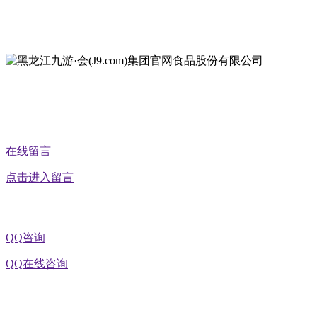
地址：黑龙江省延寿县工业园区北泰山路5号
公众号二维码
在线留言
点击进入留言
QQ咨询
QQ在线咨询