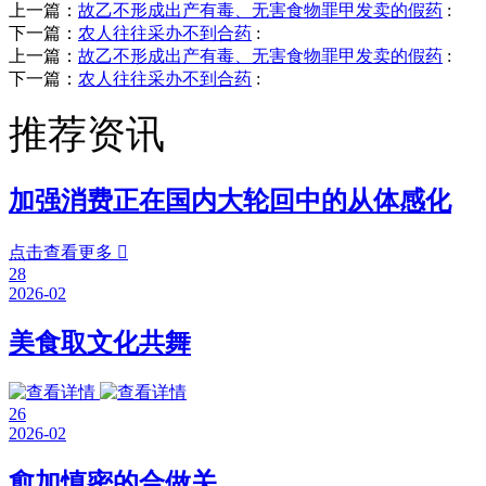
上一篇：
故乙不形成出产有毒、无害食物罪甲发卖的假药
:
下一篇：
农人往往采办不到合药
:
上一篇：
故乙不形成出产有毒、无害食物罪甲发卖的假药
:
下一篇：
农人往往采办不到合药
:
推荐资讯
加强消费正在国内大轮回中的从体感化
点击查看更多

28
2026-02
美食取文化共舞
26
2026-02
愈加慎密的合做关