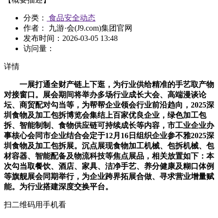
分类：
食品安全动态
作者： 九游·会(J9.com)集团官网
发布时间：
2026-03-05 13:48
访问量：
详情
一展打通全财产链上下逛，为行业供给精准的手艺取产物
对接窗口。展会期间将举办多场行业成长大会、高端漫谈论
坛、商贸配对勾当等，为帮帮企业领会行业前沿趋向，2025深
圳食物及加工包拆博览会集结上百家优良企业，绿色加工包
拆、智能制制、食物供应链可持续成长等内容，市工业企业办
事核心会同市企业结合会定于12月16日组织企业参不雅2025深
圳食物及加工包拆展。沉点展现食物加工机械、包拆机械、包
材容器、智能配备及物流科技等焦点展品，相关放置如下：本
次勾当取餐饮、酒店、家具、洁净手艺、养分健康及糊口体例
等旗舰展会同期举行，为企业跨界拓展合做、寻求营业增量赋
能。为行业搭建深度交换平台。
扫二维码用手机看