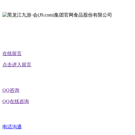
地址：黑龙江省延寿县工业园区北泰山路5号
公众号二维码
在线留言
点击进入留言
QQ咨询
QQ在线咨询
电话沟通