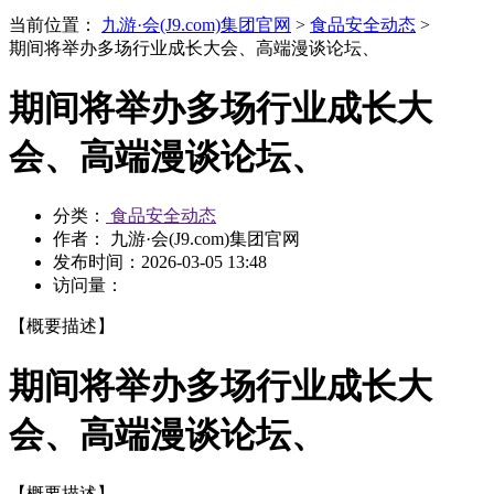
当前位置：
九游·会(J9.com)集团官网
>
食品安全动态
>
期间将举办多场行业成长大会、高端漫谈论坛、
期间将举办多场行业成长大
会、高端漫谈论坛、
分类：
食品安全动态
作者： 九游·会(J9.com)集团官网
发布时间：
2026-03-05 13:48
访问量：
【概要描述】
期间将举办多场行业成长大
会、高端漫谈论坛、
【概要描述】