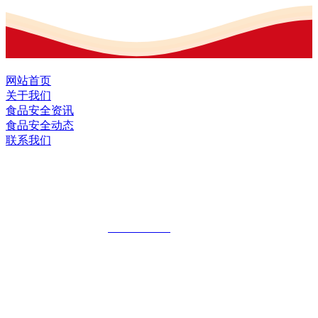
网站首页
关于我们
食品安全资讯
食品安全动态
联系我们
黑龙江九游·会(J9.com)集团官网食品股
份有限公司
全国统一客服热线：
18903658751
地址：哈尔滨南岗区红旗满族乡科技园区
地址：双城经济技术开发区娃哈哈路6号
地址：黑龙江萝北县宝泉岭二九0公路一号