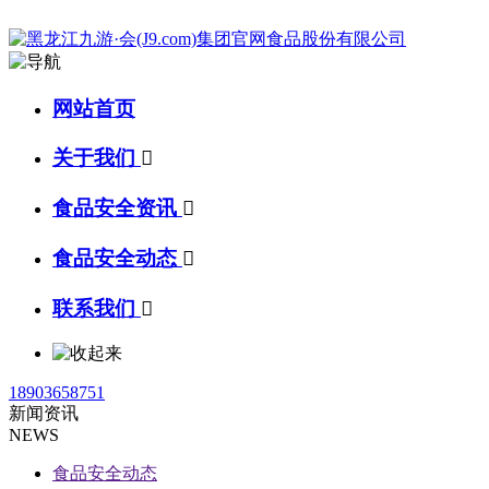
网站首页
关于我们

食品安全资讯

食品安全动态

联系我们

18903658751
新闻资讯
NEWS
食品安全动态