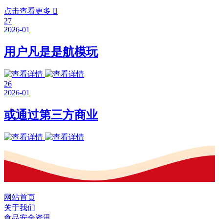
点击查看更多

27
2026-01
用户凡是是航模玩
26
2026-01
或通过第三方商业
网站首页
关于我们
食品安全资讯