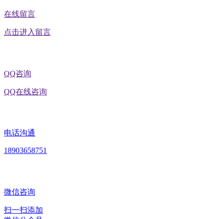
在线留言
点击进入留言
QQ咨询
QQ在线咨询
电话沟通
18903658751
微信咨询
扫一扫添加