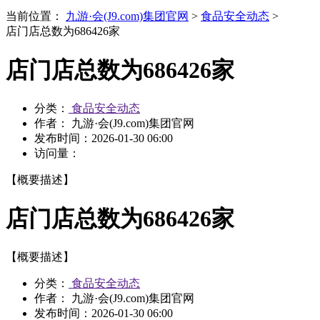
当前位置：
九游·会(J9.com)集团官网
>
食品安全动态
>
店门店总数为686426家
店门店总数为686426家
分类：
食品安全动态
作者： 九游·会(J9.com)集团官网
发布时间：
2026-01-30 06:00
访问量：
【概要描述】
店门店总数为686426家
【概要描述】
分类：
食品安全动态
作者： 九游·会(J9.com)集团官网
发布时间：
2026-01-30 06:00