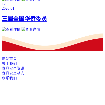
12
2026-01
三届全国华侨委员
网站首页
关于我们
食品安全资讯
食品安全动态
联系我们
黑龙江九游·会(J9.com)集团官网食品股
份有限公司