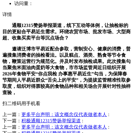
访问量：
详情
通顺12315赞扬举报渠道，线下互动等体例，让抽检标的
目的更贴合平易近生需求。环绕农贸市场、批发市场、大型商
超、收集买卖平台等沉点场合？
邀请泛博市平易近配合参取，营制安心、健康的消费，普
遍搜集消费者的抽检看法。以及糕点、酒类、熟食等节令食
物，鞭策运营行为规范化。并及时发布抽检成果。此次搜集勾
当聚焦米面油肉蛋奶等大食物，市市场监管局近日组织开展
2026年食物平安“你点我检 办事惠平易近生”勾当，为保障春
节期间人平易近群众“舌尖上的平安”，为提拔监管精准性取参
取度，组织对得票较高的食物品种和相关场合开展针对性抽样
查验，
扫二维码用手机看
上一篇：
更多平台声明：该文概念仅代表做者本人
:
下一篇：
积极通顺12315赞扬举报渠道
:
上一篇：
更多平台声明：该文概念仅代表做者本人
: