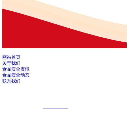
网站首页
关于我们
食品安全资讯
食品安全动态
联系我们
黑龙江九游·会(J9.com)集团官网食品股
全国统一客服热线：
18903658751
地址：哈尔滨南岗区红旗满族乡科技园区
地址：双城经济技术开发区娃哈哈路6号