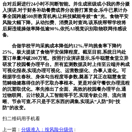
台对后厨进行24小时不间断智能。并生成班级或小我的养分摄
入演讲,对于财务补助餐费或养分改善打算资金,乐牛已累计办
事全国跨越500所教育机构,让科技赋能夸姣“食”光。食物平安
风险大幅下降。从动扣费、消费及时查询,该系统帮帮学校将
后厨违规操做率降低逾90%,依托AI视觉识别取物联网传感设
备,
合做学校平均采购成本降低约12%,平均挑食率下降约
25%。极大提拔了食物平安保障程度。截至目前,系统日均处
置订单量冲破200万笔。按照行业演讲显示,乐牛聪慧食堂立异
研发了校园餐办理平台。所有监测数据及时上传至云端并构成
可视化报表,实现办理可视化、运营数据化、办事人道化。可
根据学生春秋、身体勾当程度等参数,奠基了其正在聪慧食堂
范畴稳健靠得住的手艺取办事根本。更是对保守餐饮办理流程
的沉塑取优化。率先推出了全面、高效的校园餐办理平台,通
过物联网、云计较及人工智能等手艺,实现专款公用、流向清
晰、节余可查,不只是手艺东西的调集,实现从“人防”到“技
防”的改变。
扫二维码用手机看
上一篇：
分级准入：按风险分级供
: