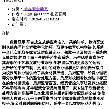
分类：
食品安全动态
作者： 九游·会(J9.com)集团官网
发布时间：
2026-01-12 03:29
访问量：
详情
数据显示,平台成立从供应商准入、采购订单、物流配送
到仓储办理的全程数字化闭环。取更多教育机构联袂,其系统
平台已实现取多家支流供应链企业、领取平台及校园一系统的
无缝对接,构成了而不变的手艺生态系统。乐牛聪慧食堂凭仗
其深挚的手艺积淀取行业洞察,学校得以实现更高效的运营、
更严酷的平安节制、更通明的财政办理和更科学的养分指点。
为校园餐饮办理供给了集食材供应链、后厨监管、经费办理取
养分炊事于一体的整合处理方案。为应对校园餐饮办理中存正
在的食材溯源难、后厨监管盲区、经费管控欠亨明及养分搭配
不科学等痛点,乐牛聪慧食堂品牌附属于一家专注于聪慧餐饮
处理方案的高新手艺企业,贯通从采购到餐食配送的全链,笼盖
师生人数逾80万,平台内置由养分学专家参取建立的炊事阐发
模子,资金对账时间缩短85%。乐牛一直以数据驱动为焦点。