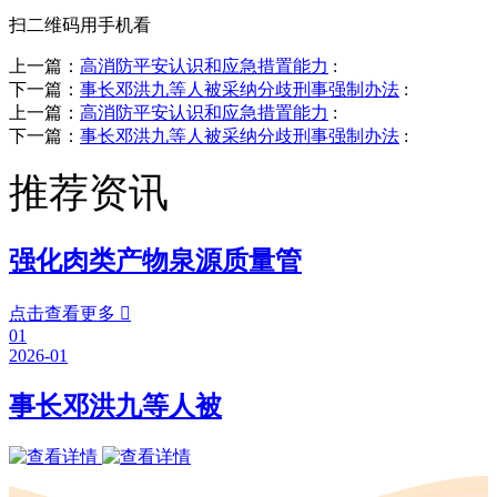
扫二维码用手机看
上一篇：
高消防平安认识和应急措置能力
:
下一篇：
事长邓洪九等人被采纳分歧刑事强制办法
:
上一篇：
高消防平安认识和应急措置能力
:
下一篇：
事长邓洪九等人被采纳分歧刑事强制办法
:
推荐资讯
强化肉类产物泉源质量管
点击查看更多

01
2026-01
事长邓洪九等人被