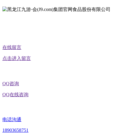
公众号二维码
在线留言
点击进入留言
QQ咨询
QQ在线咨询
电话沟通
18903658751