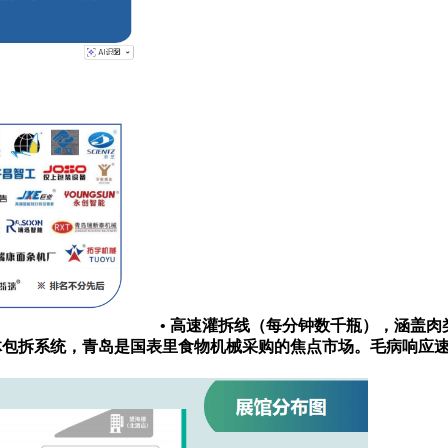
• 高速灌拆线（每分钟数千瓶），涵盖肉
体包拆系统，青岛是国表里食物机械采购的焦点市场。毛病响应速