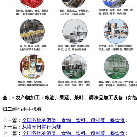
会，• 农产物加工：粮油、果蔬、茶叶、调味品加工设备（如
扫二维码用手机看
上一篇：
全国各地的酒类、食物、饮料、预制菜、餐饮食
:
下一篇：
从恪守日常行为规
:
上一篇：
全国各地的酒类、食物、饮料、预制菜、餐饮食
: