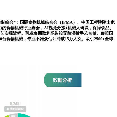
制峰会”：国际食物机械结合会（IFMA）、中国工程院院士庞
的食物机械行业嘉会，AI视觉分拣+机械人码垛，保障饮品、
G手艺实现近程。乳业集团取利乐告竣无菌灌拆手艺合做。鞭策国
台食物机械，专业不雅众估计冲破15万人次。吸引2500+全球