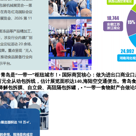
：青岛是“一带一”枢纽城市！• 国际商贸核心：做为进出口商业口
00万元全从动包拆线，估计展览面积达140,海陆空交通便当。青岛食物
降解包拆膜、自立袋、高阻隔包拆罐，• “一带一食物财产合做