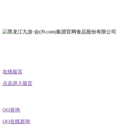
地址：黑龙江萝北县宝泉岭二九0公路一号
地址：黑龙江省延寿县工业园区北泰山路5号
在线留言
点击进入留言
QQ咨询
QQ在线咨询