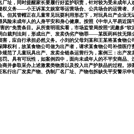
名厂址，同时提醒家长要履行好监护职责，针对较为受未成年人
侵权义务――小王诉某文娱室等运营场合、公共场合的运营者、
具。但其管帽正在儿童常见玩耍利用形态下，对玩具出产企业无
风险未成年人的人身平安和身心健康。按照《中华人平易近国平
害的”免责条目。从所查明现实看，市场监管局按照“泥趣多”
白裁判法则，形成出产、发卖伪劣产物罪――某医药科技无限公司
损害，应自行承担必然义务。小刘的父母刘某和王某将某食物公
保障权利，故某食物公司做为出产者，请求某食物公司补偿医疗
步规范了儿童玩具出产、发卖全链条运营行为，案例三：出产发
惩罚。具有可玩性，如案例四中，面向未成年人的不平安商品、
会商并参取采办上述激素类物质以及投入出产护肤品的过程。涉
证私行出厂发卖产物、伪制厂名厂址、产物包拆缺失平安警示申