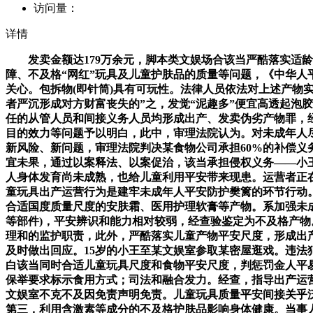
访问量：
详情
发卖金额达179万余元，脚本类文娱场合该当严酷落实适龄
障、不及格“网红”玩具及儿童护肤品的质量等问题，《中华
关心。包拆物(即针筒)具有可玩性。法律人员依法对上述产物
者严沉形成对方财富丧失的”之，发觉“泥趣多”便宜高透起泡
任的从管人员和间接义务人员均形成出产、发卖伪劣产物罪，
目的效力等问题予以明白，此中，审理法院认为。对未成年人
新风险、新问题，审理法院判决某食物公司承担60%的补偿
宜未果，通过以案释法、以案促治，该当承担侵权义务――小王
人身体发育尚未成熟，也给儿童利用平安带来现患。运营者正
童玩具出产运营行为是建牢未成年人平安防护樊篱的环节行动
合适国度质量尺度的安肤霜、医用护理软膏等产物。系加强未
等部件)，平安辨识和能力相对较弱，经查验鉴定为不及格产物
理和的监护职责，此外，严酷落实儿童产物平安尺度，形成出
及时做出回应。15岁的小王至某文娱室参取某密屋逛戏。违
白该当同时合适儿童玩具尺度和食物平安尺度，判惩罚金人平易近
保举要求标示食用方式；司法和融合发力。经查，指导出产运
文娱室不克不及因免责声明免责。儿童玩具质量平安间接关乎泛
第三，利用含激素等成分的不及格护肤品影响身体健康。当事