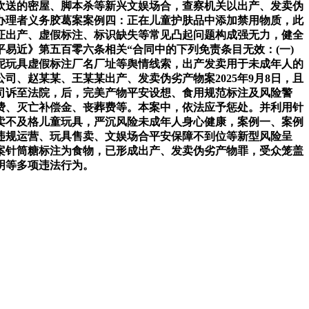
欢送的密屋、脚本杀等新兴文娱场合，查察机关以出产、发卖伪
办理者义务胶葛案案例四：正在儿童护肤品中添加禁用物质，此
证出产、虚假标注、标识缺失等常见凸起问题构成强无力，健全
易近》第五百零六条相关“合同中的下列免责条目无效：(一)
软泥玩具虚假标注厂名厂址等舆情线索，出产发卖用于未成年人的
、赵某某、王某某出产、发卖伪劣产物案2025年9月8日，且
司诉至法院，后，完美产物平安设想、食用规范标注及风险警
费、灭亡补偿金、丧葬费等。本案中，依法应予惩处。并利用针
卖不及格儿童玩具，严沉风险未成年人身心健康，案例一、案例
违规运营、玩具售卖、文娱场合平安保障不到位等新型风险呈
案针筒糖标注为食物，已形成出产、发卖伪劣产物罪，受众笼盖
明等多项违法行为。